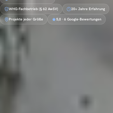
WHG-Fachbetrieb (§ 62 AwSV)
20+ Jahre Erfahrung
Projekte jeder Größe
5,0 · 6 Google-Bewertungen