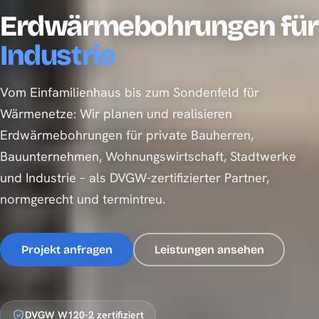
Erdwärmebohrungen für
jede Projektgröße
Vom Einfamilienhaus bis zum Sondenfeld für
Wärmenetze: Wir planen und realisieren
Erdwärmebohrungen für private Bauherren,
Bauunternehmen, Wohnungswirtschaft, Stadtwerke
und Industrie – als DVGW-zertifizierter Partner,
normgerecht und termintreu.
Projekt anfragen
Leistungen ansehen
DVGW W120-2 zertifiziert