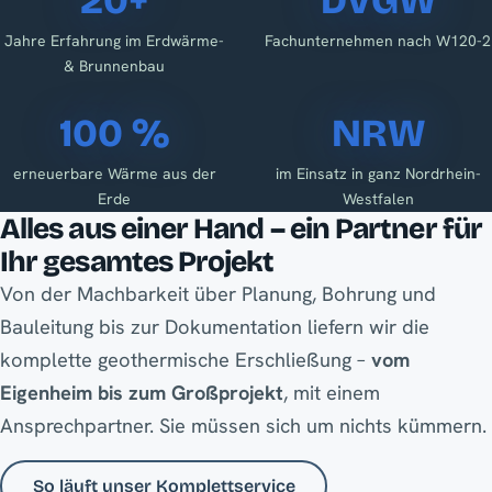
20+
DVGW
Jahre Erfahrung im Erdwärme-
Fachunternehmen nach W120-2
& Brunnenbau
100 %
NRW
erneuerbare Wärme aus der
im Einsatz in ganz Nordrhein-
Erde
Westfalen
Alles aus einer Hand – ein Partner für
Ihr gesamtes Projekt
Von der Machbarkeit über Planung, Bohrung und
Bauleitung bis zur Dokumentation liefern wir die
komplette geothermische Erschließung –
vom
Eigenheim bis zum Großprojekt
, mit einem
Ansprechpartner. Sie müssen sich um nichts kümmern.
So läuft unser Komplettservice