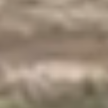
Heizungsgesetz 2026
RHEINSCHIENE
Köln
Bonn
Aachen
Kleve
RUHRGEBIET & WEST
Duisburg
Essen
Dortmund
Wesel