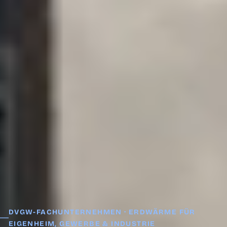
DVGW-FACHUNTERNEHMEN · ERDWÄRME FÜR
EIGENHEIM, GEWERBE & INDUSTRIE