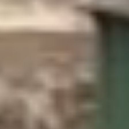
Heizungsgesetz 2026
RHEINSCHIENE
Köln
Bonn
Aachen
Kleve
RUHRGEBIET & WEST
Duisburg
Essen
Dortmund
Wesel