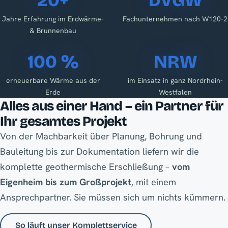
20+
DVGW
Jahre Erfahrung im Erdwärme-
Fachunternehmen nach W120-2
& Brunnenbau
100 %
NRW
erneuerbare Wärme aus der
im Einsatz in ganz Nordrhein-
Erde
Westfalen
Alles aus einer Hand – ein Partner für
Ihr gesamtes Projekt
Von der Machbarkeit über Planung, Bohrung und
Bauleitung bis zur Dokumentation liefern wir die
komplette geothermische Erschließung –
vom
Eigenheim bis zum Großprojekt
, mit einem
Ansprechpartner. Sie müssen sich um nichts kümmern.
So läuft unser Komplettservice