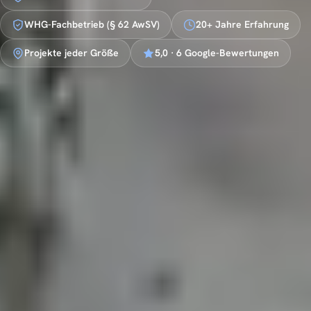
WHG-Fachbetrieb (§ 62 AwSV)
20+ Jahre Erfahrung
Projekte jeder Größe
5,0 · 6 Google-Bewertungen