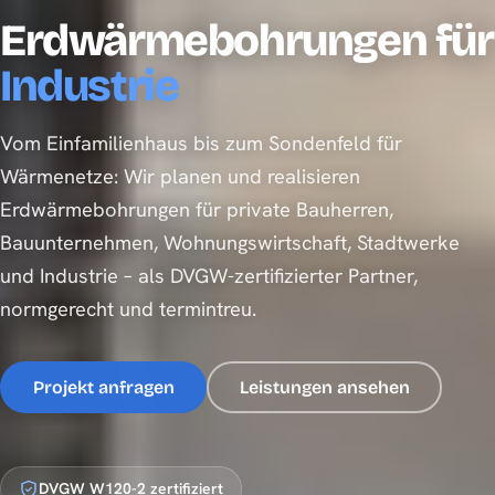
Erdwärmebohrungen für
jede Projektgröße
Vom Einfamilienhaus bis zum Sondenfeld für
Wärmenetze: Wir planen und realisieren
Erdwärmebohrungen für private Bauherren,
Bauunternehmen, Wohnungswirtschaft, Stadtwerke
und Industrie – als DVGW-zertifizierter Partner,
normgerecht und termintreu.
Projekt anfragen
Leistungen ansehen
DVGW W120-2 zertifiziert