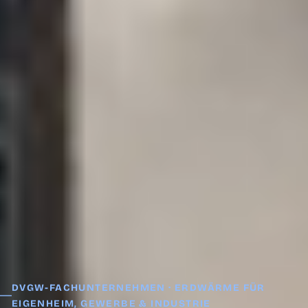
DVGW-FACHUNTERNEHMEN · ERDWÄRME FÜR
EIGENHEIM, GEWERBE & INDUSTRIE